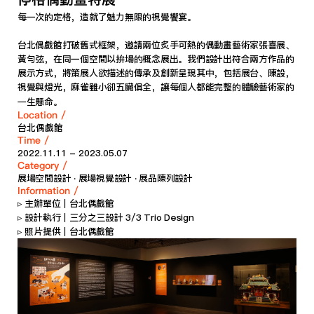
每一次的定格，造就了魅力無限的視覺饗宴。 
台北偶戲館打破舊式框架，邀請兩位炙手可熱的偶動畫藝術家張喜展、
黃勻弦，在同一個空間以拚場的概念展出。我們設計出符合兩方作品的
展示方式，將策展人欲描述的傳承及創新呈現其中，包括展台、陳設，
視覺與燈光，麻雀雖小卻五臟俱全，讓每個人都能完整的體驗藝術家的
一生懸命。
Location /
台北偶戲館      
Time /
2022.11.11 - 2023.05.07           
Category / 
展場空間設計 ‧ 展場視覺設計 ‧ 展品陳列設計
Information /
▹ 主辦單位｜台北偶戲館 
▹ 設計執行｜三分之三設計 3/3 Trio Design 
▹ 照片提供｜台北偶戲館