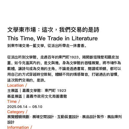
文學東市場：這次，我們交易的是詩
This Time, We Trade in Literature
到東市場交易一籃文學，從派出所帶走一抹書香。
從派出所到文學館，走過百年的東門町1923，揭開斷垣殘壁和鐵皮加
蓋，如今充盈其內的，是文與雅。身為文學館的首檔展覽，將市場作為
載體，讓詩句成為交易的主角，不論是透過書寫、閱讀或聆聽，都可以
用自己的方式穿越時空限制，體驗不同的情感聲音，打破過去的習慣，
這次我們交易的，是詩。
Location /
主展區｜嘉義文學館：東門町 1923
衛星展區｜嘉義市政府文化局圖書館
Time /
2025.06.14 - 08.10    
Category / 
展覽體驗規劃 ‧ 展場空間設計 ‧ 互動裝置設計 ‧ 展品設計製作 ‧ 展品陳列
設計
Information /