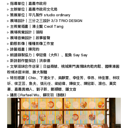
▹ 指導單位｜嘉義市政府
▹ 主辦單位｜嘉義市政府文化局
▹ 策展單位｜平凡製作 studio ordinary
▹ 展場設計｜三分之三設計 3/3 TRIO DESIGN
▹ 主視覺插畫｜湯士賢 Cecil Tang
▹ 展場視覺設計｜張翔
▹ 展場音樂設計｜故事留聲
▹ 動態影像｜種種影像工作室
▹ 詩籤插畫｜陳宛昀
▹ 朗讀錄製協力｜李冠億（大件）、配魚 Say Say
▹ 新詩創作暨採訪｜洪崇德
▹ 文學滋味合作店家｜日益商號、桃城東門真情味肉乾肉鬆、國棟湯圓
粉條冰甜米糕、勝大製麵
▹ 特別感謝｜Chio、下港女子、吳靜雯、李佳芳、李昂、林佳慧、林玟
圻、侯芷芸、魚夫、張元任、梁紹偉、陳俊文、陳冠彰、渡也、黃奕
豪、嘉義異鄉人、劉子新、鄭順聰、鍾文音
▹ 攝影 | Rafael Wu、蘇玟羽（酥酥）