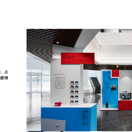
籤、占
過愛情