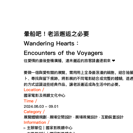
暈船吧！老派邂逅之必要 
Wandering Hearts：
Encounters of the Voyagers
往愛情的最後登機廣播，還未邂逅的旅客請盡速前來 ❤ 
要做一個與愛有關的展覽，需用用上全身最浪漫的細胞，結合抽
卜、尋找與留下痕跡，將影展的不同電影結合成完整的體驗，透
的方式認識這些經典作品，讓老派邂逅成為生活中的必要。
Location /
國家電影及視聽文化中心
Time /
2024.08.03 - 09.01
Category / 
展覽體驗規劃 ‧ 展場空間設計 ‧ 展場視覺設計 ‧ 互動裝置設計
Information /
▹ 主辦單位｜國家影視聽中心 