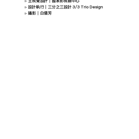
▹ 主視覺設計｜國家影視聽中心 
▹ 設計執行｜三分之三設計 3/3 Trio Design 
▹ 攝影｜白儀芳