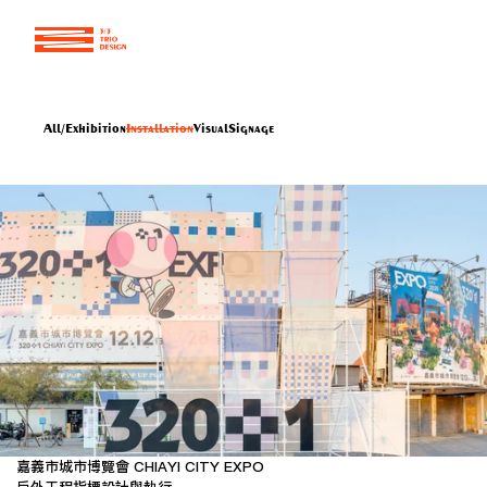
All
/
Exhibition
Installation
Visual
Signage
嘉義市城市博覽會 CHIAYI CITY EXPO